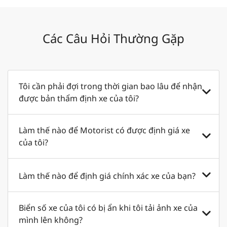
Các Câu Hỏi Thường Gặp
Tôi cần phải đợi trong thời gian bao lâu để nhận
được bản thẩm định xe của tôi?
Vui lòng cho chúng tôi 24 giờ để có được định giá
Làm thế nào để Motorist có được định giá xe
cao nhất và chính xác nhất cho chiếc xe của bạn.
của tôi?
Nếu bạn cần thời gian quay vòng nhanh hơn, hãy
cho chúng tôi biết trước. Định giá nhanh nhất
Chúng tôi có được định giá xe của bạn thông qua
Làm thế nào để định giá chính xác xe của bạn?
của chúng tôi cho đến nay đã được hoàn thành
hệ thống đấu thầu nội bộ độc quyền của chúng
trong một giờ.
tôi. Sau khi tải lên thông tin chi tiết về ô tô của
Việc định giá ô tô của chúng tôi sẽ xem xét
Biển số xe của tôi có bị ẩn khi tôi tải ảnh xe của
bạn, mạng lưới các đại lý ô tô đã qua sử dụng và
thương hiệu, kiểu dáng và ngày đăng ký của ô tô.
mình lên không?
người mua trực tiếp của chúng tôi sẽ gửi ưu đãi