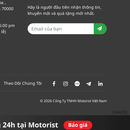
a ,
Hãy là người đầu tiên nhận thông tin,
h 70000
khuyến mãi và quà tặng mới nhất.
 6:00 pm
lễ)
Theo Dõi Chúng Tôi
© 2026 Công Ty TNHH Motorist Việt Nam
Close [X]