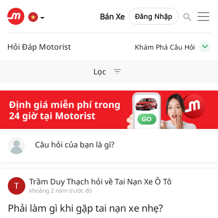
Bán Xe
Đăng Nhập
Hỏi Đáp Motorist
Khám Phá Câu Hỏi
Lọc
Câu hỏi của bạn là gì?
Trầm Duy Thạch
hỏi về
Tai Nạn Xe Ô Tô
khoảng 2 năm trước đó
Phải làm gì khi gặp tai nạn xe nhẹ?