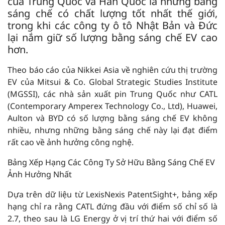
của Trung Quốc và Hàn Quốc là những bằng
sáng chế có chất lượng tốt nhất thế giới,
trong khi các công ty ô tô Nhật Bản và Đức
lại nắm giữ số lượng bằng sáng chế EV cao
hơn.
Theo báo cáo của Nikkei Asia về nghiên cứu thị trường
EV của Mitsui & Co. Global Strategic Studies Institute
(MGSSI), các nhà sản xuất pin Trung Quốc như CATL
(Contemporary Amperex Technology Co., Ltd), Huawei,
Aulton và BYD có số lượng bằng sáng chế EV không
nhiều, nhưng những bằng sáng chế này lại đạt điểm
rất cao về ảnh hưởng công nghệ.
Bảng Xếp Hạng Các Công Ty Sở Hữu Bằng Sáng Chế EV
Ảnh Hưởng Nhất
Dựa trên dữ liệu từ LexisNexis PatentSight+, bảng xếp
hạng chỉ ra rằng CATL đứng đầu với điểm số chỉ số là
2.7, theo sau là LG Energy ở vị trí thứ hai với điểm số