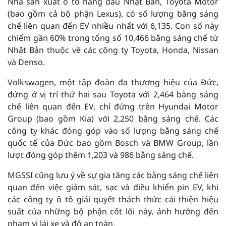
Nhà sản xuất ô tô hàng đầu Nhật Bản, Toyota Motor
(bao gồm cả bộ phận Lexus), có số lượng bằng sáng
chế liên quan đến EV nhiều nhất với 6,135. Con số này
chiếm gần 60% trong tổng số 10,466 bằng sáng chế từ
Nhật Bản thuộc về các công ty Toyota, Honda, Nissan
và Denso.
Volkswagen, một tập đoàn đa thương hiệu của Đức,
đứng ở vị trí thứ hai sau Toyota với 2,464 bằng sáng
chế liên quan đến EV, chỉ đứng trên Hyundai Motor
Group (bao gồm Kia) với 2,250 bằng sáng chế. Các
công ty khác đóng góp vào số lượng bằng sáng chế
quốc tế của Đức bao gồm Bosch và BMW Group, lần
lượt đóng góp thêm 1,203 và 986 bằng sáng chế.
MGSSI cũng lưu ý về sự gia tăng các bằng sáng chế liên
quan đến việc giám sát, sạc và điều khiển pin EV, khi
các công ty ô tô giải quyết thách thức cải thiện hiệu
suất của những bộ phận cốt lõi này, ảnh hưởng đến
phạm vi lái xe và độ an toàn.