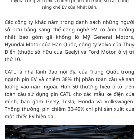
Toyota cùng với Lexus chiếm phần lớn trong số các bằng
sáng chế EV của Nhật Bản.
Các công ty khác nằm trong danh sách những người
sở hữu bằng sáng chế công nghệ EV có ảnh hưởng
nhất bao gồm gã khổng lồ Mỹ General Motors,
Hyundai Motor của Hàn Quốc, công ty Volvo của Thụy
Điển (thuộc sở hữu của Geely) và Ford Motor ở vị trí
thứ 10.
CATL là nhà lãnh đạo nội địa của Trung Quốc trong
ngành pin EV và chiếm 38% thị phần toàn cầu về sản
lượng vào năm ngoái. Hơn 50 thương hiệu ô tô trên
toàn cầu sử dụng pin CATL cho các mẫu xe điện của
mình, bao gồm Geely, Tesla, Honda và Volkswagen.
Thông thường, pin chiếm 30-40% chi phí sản xuất của
một chiếc EV hiện đại.