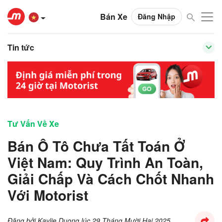
Bán Xe
Đăng Nhập
Tin tức
Tư Vấn Về Xe
Bán Ô Tô Chưa Tất Toán Ở
Việt Nam: Quy Trình An Toàn,
Giải Chấp Và Cách Chốt Nhanh
Với Motorist
Đăng bởi
Kaylie Duong
lúc
29 Tháng Mười Hai 2025