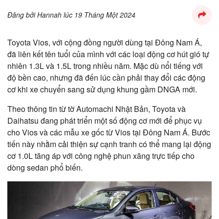
Đăng bởi
Hannah
lúc
19 Tháng Một 2024
Toyota Vios, với cộng đồng người dùng tại Đông Nam Á,
đã liên kết tên tuổi của mình với các loại động cơ hút gió tự
nhiên 1.3L và 1.5L trong nhiều năm. Mặc dù nổi tiếng với
độ bền cao, nhưng đã đến lúc cần phải thay đổi các động
cơ khi xe chuyển sang sử dụng khung gầm DNGA mới.
Theo thông tin từ tờ Automachi Nhật Bản, Toyota và
Daihatsu đang phát triển một số động cơ mới để phục vụ
cho Vios và các mẫu xe gốc từ Vios tại Đông Nam Á. Bước
tiến này nhằm cải thiện sự cạnh tranh có thể mang lại động
cơ 1.0L tăng áp với công nghệ phun xăng trực tiếp cho
dòng sedan phổ biến.