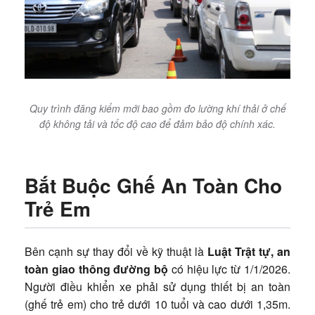
Quy trình đăng kiểm mới bao gồm đo lường khí thải ở chế
độ không tải và tốc độ cao để đảm bảo độ chính xác.
Bắt Buộc Ghế An Toàn Cho
Trẻ Em
Bên cạnh sự thay đổi về kỹ thuật là
Luật Trật tự, an
toàn giao thông đường bộ
có hiệu lực từ 1/1/2026.
Người điều khiển xe phải sử dụng thiết bị an toàn
(ghế trẻ em) cho trẻ dưới 10 tuổi và cao dưới 1,35m.